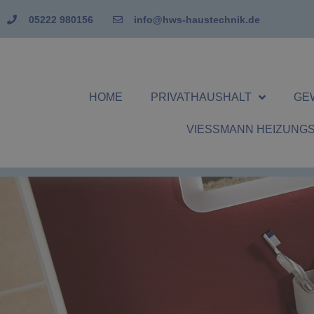
05222 980156
info@hws-haustechnik.de
HOME
PRIVATHAUSHALT
GE
VIESSMANN HEIZUNG