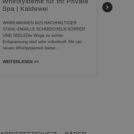
Whirlsysteme für Ihr Private
Gestal
Spa | Kaldewei
Momen
HANS
WHIRLWANNEN AUS NACHHALTIGER
STAHL-EMAILLE SCHMEICHELN KÖRPER
Stil für 
UND SEELEDie Wege zu echter
HANSAGENE
Entspannung sind sehr individuell. Mit vier
von Wascht
neuen Whirlsystemen bietet…
unterschi
konzipiert
WEITERLESEN >>
WEITERL