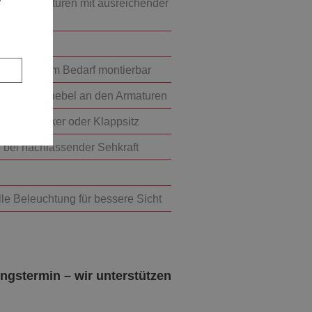
er Schiebetüren mit ausreichender
ndividuellem Bedarf montierbar
liche Bedienhebel an den Armaturen
 Duschhocker oder Klappsitz
e bei nachlassender Sehkraft
lle Beleuchtung für bessere Sicht
ungstermin – wir unterstützen