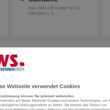
max. Höhe 0,5 m oder mit Tür,
Liftsystem o. Ä.
glichkeit zur späteren Nachrüstung gegeben sein.
er Sanierung und helfen Ihnen, Fördermittel zu bean
indlichen Beratungstermin – wir freuen uns auf Sie!
se Webseite verwendet Cookies
gsmerkmale des barrierereduzierten 
Zustimmung können Sie jederzeit widerrufen.
erwenden auf dieser Webseite Cookies und weitere Technologien, um 
estmögliches Nutzungserlebnis zu bieten. Sie können das Setzen von
es auch ablehnen und unsere Seite nur mit den technisch notwendige