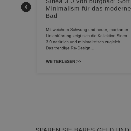
|
Sinea 3.0 von burgbad: Soft
Minimalism für das modern
Bad
nskomfort
s
Mit weichem Schwung und neuer, markanter
M NEO
Linienführung zeigt sich die Kollektion Sinea
owohl zum
3.0 natürlich und minimalistisch zugleich.
Das trendige Re-Design…
WEITERLESEN >>
SPAREN SIE BARES GELD UND