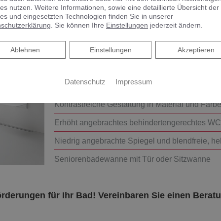
Schwellenlose Türen die nach außen öffnen od
es nutzen. Weitere Informationen, sowie eine detaillierte Übersicht der
Einstiegsbreite
es und eingesetzten Technologien finden Sie in unserer
schutzerklärung
. Sie können Ihre
Einstellungen
jederzeit ändern.
Rutschhemmende Fliesen
Ablehnen
Waschtisch flach und unterfahrbar, Höhe nach i
Ablehnen
Einstellungen
Akzeptieren
Halte-, Stütz- und Klappgriffe, benutzerfreund
Datenschutz
Impressum
Behindertengerechte Dusche: schwellenlos mit
Kontrastreiche Gestaltung in Material und Farb
Erhöht angebrachtes behindertengerechtes WC
Niedrig angebrachte Spiegel und blendfreie, he
Seniorenbadewanne mit Tür oder Sitzwanne
örderungen für Ihr Bad! Vereinbaren Sie einen Berat